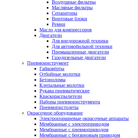
Воздушные фильтры
Масляные фильтры
Сепараторы
Винтовые блоки
Ремни
Масло для компрессоров
Двигатели
Для внедорожной техники
Для автомобильной техники
Промышленные двигатели
Газодизельные двигатели
Пневмоинструмент
Гайковёрты
Отбойные молотки
Бетоноломы
Клепальные молотки
Рукава пневматические
Краскораспылители
Наборы пневмоинструмента
Пневмопистолеты
Окрасочное оборудование
Электропоршневые окрасочные аппараты
Мембранные с электроприводом
Мембранные с пневмоприводом
Мембранные с бензиновым приводом