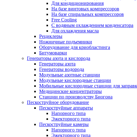
Для кондиционирования
На базе винтовых компрессоров
На базе спиральных компрессоров
Free Cooling
С водяным охлаждением конденсатора
Для охлаждения масла
Рециклеры
Ножничные подъемники
Оборудование для криобластинга
Битумоварки
Генераторы азота и кислорода
Генераторы азота
Генераторы водорода
Модульные азотные станции
Модульные кислородные станции
Мобильные кислородные станции для заправк
Медицинские концентраторы
Станции по производству Биогона
Пескоструйное оборудование
Пескоструйные аппараты
Напорного типа
Эжекторного типа
Пескоструйные камеры
Напорного типа
Эжекторного типа