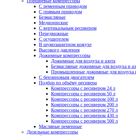
Поршневые компрессоры
С ременным приводом
С прямым приводом
Безмасляные
Медицинские
С вертикальным ресивером
Передвижные
С осушителем
В шумозащитном кожухе
Высокого давления
Дожимные компрессоры
Дожимные для воздуха и азота
Безмасляные дожимные для воздуха и аз
Промышленные дожимные для воздуха и
С бензиновым двигателем
Подбор по объёму ресивера
Компрессоры с ресивером 24 л
Компрессоры с ресивером 50 л
Компрессоры с ресивером 100 л
Компрессоры с ресивером 200 л
Компрессоры с ресивером 270 л
Компрессоры с ресивером 430 л
Компрессоры с ресивером 500 л
Масляные ременные
Дизельные компрессоры