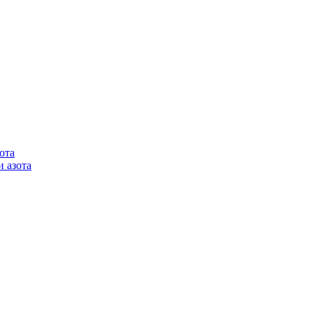
ота
 азота