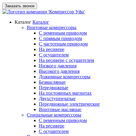
Заказать звонок
Каталог
Каталог
Винтовые компрессоры
С ременным приводом
С прямым приводом
С частотным приводом
На ресивере
С осушителем
На ресивере с осушителем
Низкого давления
Высокого давления
Дожимные компрессоры
Безмасляные
Передвижные
На постоянных магнитах
Двухступенчатые
Передвижные электрические
Винтовые масляные
Спиральные компрессоры
С ременным приводом
На ресивере
С осушителем