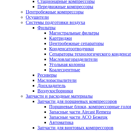
Стационарные компрессоры
Передвижные компрессоры
Центробежные компрессоры
Осушители
Системы подготовки воздуха
Фильтры
Магистральные фильтры
Картриджи
Центробежные сепараторы
Конденсатоотводчики
Сепараторы технологического конденса
Масловлагоразделители
Угольная колонна
Коалесцентные
Ресиверы
Маслораспылители
Доохладитель
Воздухосборники
Запчасти и расходные материалы
Запчасти для поршневых компрессоров
Поршневые блоки, компрессорные голо
Запасные части Aircast Remeza
Запасные части АСО Бежецк
Автоматика
Запчасти для винтовых компрессоров