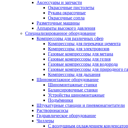
Аксессуары и запчасти
Окрасочные пистолеты
Рукава окрасочные
Окрасочные сопла
Разметочные машины
Аппараты высокого давления
Специализированное оборудование
Компрессоры для различных сфер
Компрессоры для перекачки цемента
Компрессоры для электровозов
Газовые компрессоры для метана
Газовые компрессоры для гелия
Газовые компрессоры для водорода
Газовые компрессоры для природного га
Компрессоры для дыхания
Шиномонтажное оборудование
Шиномонтажные станки
Балансировочные станки
Устройства шиномонтажные
Подъёмники
Штукатурные станции и пневмонагнетатели
Растворонасосы
Гидравлическое оборудование
Чиллеры
С воздушным охлаждением конденсатор