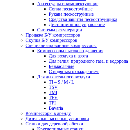
Аксессуары и комплектующие
Сопла пескоструйные
Рукава пескоструйные
Средства защиты пескоструйщика
Дистанционное управление
Системы рекуперации
Продажа Б/У компрессоров
Скупка Б/У компрессоров
Специализированные компрессоры
Компрессоры высокого давления
Для воздуха и азота
Для гелия, природного газа, и водорода
Безмасляные
С водяным охлаждением
Для дыхательного воздуха
TI – S / M / L
TSV
TMI
TFV
TFI
Bavaria
Компрессоры в аренду
Дизельные насосные установки
Станки для деревообработки
Круглопильные станки