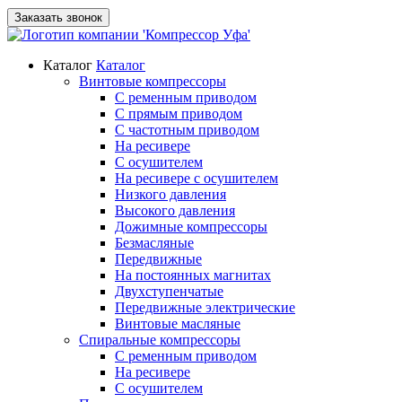
Заказать звонок
Каталог
Каталог
Винтовые компрессоры
С ременным приводом
С прямым приводом
С частотным приводом
На ресивере
С осушителем
На ресивере с осушителем
Низкого давления
Высокого давления
Дожимные компрессоры
Безмасляные
Передвижные
На постоянных магнитах
Двухступенчатые
Передвижные электрические
Винтовые масляные
Спиральные компрессоры
С ременным приводом
На ресивере
С осушителем