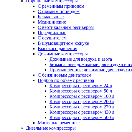
Поршневые компрессоры
С ременным приводом
С прямым приводом
Безмасляные
Медицинские
С вертикальным ресивером
Передвижные
С осушителем
В шумозащитном кожухе
Высокого давления
Дожимные компрессоры
Дожимные для воздуха и азота
Безмасляные дожимные для воздуха и аз
Промышленные дожимные для воздуха и
С бензиновым двигателем
Подбор по объёму ресивера
Компрессоры с ресивером 24 л
Компрессоры с ресивером 50 л
Компрессоры с ресивером 100 л
Компрессоры с ресивером 200 л
Компрессоры с ресивером 270 л
Компрессоры с ресивером 430 л
Компрессоры с ресивером 500 л
Масляные ременные
Дизельные компрессоры