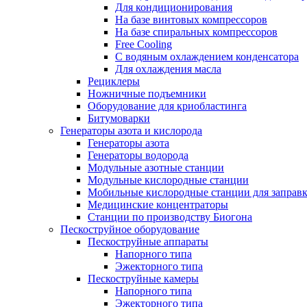
Для кондиционирования
На базе винтовых компрессоров
На базе спиральных компрессоров
Free Cooling
С водяным охлаждением конденсатора
Для охлаждения масла
Рециклеры
Ножничные подъемники
Оборудование для криобластинга
Битумоварки
Генераторы азота и кислорода
Генераторы азота
Генераторы водорода
Модульные азотные станции
Модульные кислородные станции
Мобильные кислородные станции для заправк
Медицинские концентраторы
Станции по производству Биогона
Пескоструйное оборудование
Пескоструйные аппараты
Напорного типа
Эжекторного типа
Пескоструйные камеры
Напорного типа
Эжекторного типа