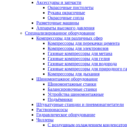
Аксессуары и запчасти
Окрасочные пистолеты
Рукава окрасочные
Окрасочные сопла
Разметочные машины
Аппараты высокого давления
Специализированное оборудование
Компрессоры для различных сфер
Компрессоры для перекачки цемента
Компрессоры для электровозов
Газовые компрессоры для метана
Газовые компрессоры для гелия
Газовые компрессоры для водорода
Газовые компрессоры для природного га
Компрессоры для дыхания
Шиномонтажное оборудование
Шиномонтажные станки
Балансировочные станки
Устройства шиномонтажные
Подъёмники
Штукатурные станции и пневмонагнетатели
Растворонасосы
Гидравлическое оборудование
Чиллеры
С воздушным охлаждением конденсатор