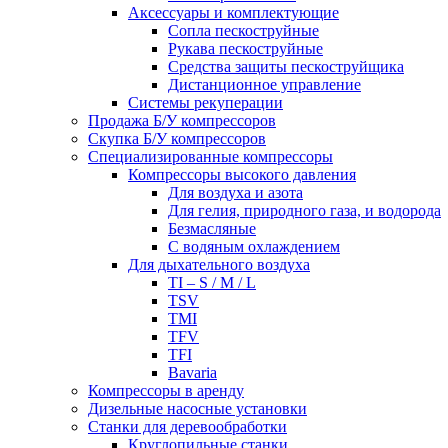
Аксессуары и комплектующие
Сопла пескоструйные
Рукава пескоструйные
Средства защиты пескоструйщика
Дистанционное управление
Системы рекуперации
Продажа Б/У компрессоров
Скупка Б/У компрессоров
Специализированные компрессоры
Компрессоры высокого давления
Для воздуха и азота
Для гелия, природного газа, и водорода
Безмасляные
С водяным охлаждением
Для дыхательного воздуха
TI – S / M / L
TSV
TMI
TFV
TFI
Bavaria
Компрессоры в аренду
Дизельные насосные установки
Станки для деревообработки
Круглопильные станки