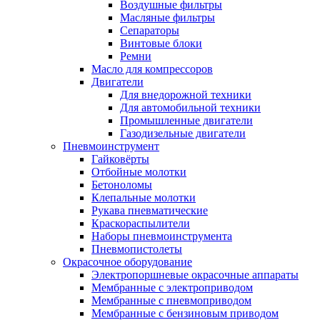
Воздушные фильтры
Масляные фильтры
Сепараторы
Винтовые блоки
Ремни
Масло для компрессоров
Двигатели
Для внедорожной техники
Для автомобильной техники
Промышленные двигатели
Газодизельные двигатели
Пневмоинструмент
Гайковёрты
Отбойные молотки
Бетоноломы
Клепальные молотки
Рукава пневматические
Краскораспылители
Наборы пневмоинструмента
Пневмопистолеты
Окрасочное оборудование
Электропоршневые окрасочные аппараты
Мембранные с электроприводом
Мембранные с пневмоприводом
Мембранные с бензиновым приводом