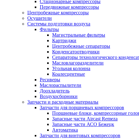
Стационарные компрессоры
Передвижные компрессоры
Центробежные компрессоры
Осушители
Системы подготовки воздуха
Фильтры
Магистральные фильтры
Картриджи
Центробежные сепараторы
Конденсатоотводчики
Сепараторы технологического конденса
Масловлагоразделители
Угольная колонна
Коалесцентные
Ресиверы
Маслораспылители
Доохладитель
Воздухосборники
Запчасти и расходные материалы
Запчасти для поршневых компрессоров
Поршневые блоки, компрессорные голо
Запасные части Aircast Remeza
Запасные части АСО Бежецк
Автоматика
Запчасти для винтовых компрессоров