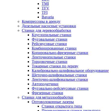
TMI
TFV
TFI
Bavaria
Компрессоры в аренду
Дизельные насосные установки
Станки для деревообработки
Круглопильные станки
Фуговальные станки
Рейсмусовые станки
Комбинированные станки
Копировально-фрезерные станки
Ленточнопильные станки
Торцовочные станки
Токарные станки по дереву
Калибровально-шлифовальное оборудование
Щеточно-шлифовальные станки
Ленточно-шлифовальные станки
Автоподатчики
Фуговально-рейсмусовые станки
Фрезерные станки
Станки для металлообработки
Оптоволоконные лазеры
Станки открытого типа
Промышленные станки закрытого