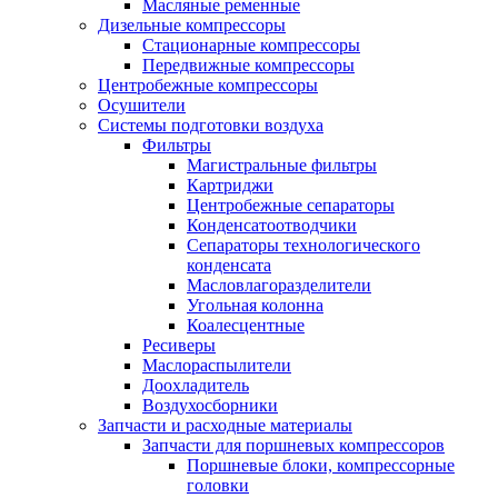
Масляные ременные
Дизельные компрессоры
Стационарные компрессоры
Передвижные компрессоры
Центробежные компрессоры
Осушители
Системы подготовки воздуха
Фильтры
Магистральные фильтры
Картриджи
Центробежные сепараторы
Конденсатоотводчики
Сепараторы технологического
конденсата
Масловлагоразделители
Угольная колонна
Коалесцентные
Ресиверы
Маслораспылители
Доохладитель
Воздухосборники
Запчасти и расходные материалы
Запчасти для поршневых компрессоров
Поршневые блоки, компрессорные
головки