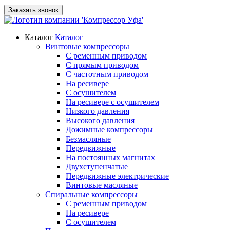
Заказать звонок
Каталог
Каталог
Винтовые компрессоры
С ременным приводом
С прямым приводом
С частотным приводом
На ресивере
С осушителем
На ресивере с осушителем
Низкого давления
Высокого давления
Дожимные компрессоры
Безмасляные
Передвижные
На постоянных магнитах
Двухступенчатые
Передвижные электрические
Винтовые масляные
Спиральные компрессоры
С ременным приводом
На ресивере
С осушителем