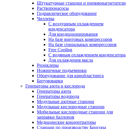
Штукатурные станции и пневмонагнетатели
Растворонасосы
Гидравлическое оборудование
Чиллеры
С воздушным охлаждением
конденсатора
Для кондиционирования
На базе винтовых компрессоров
На базе спиральных компрессоров
Free Cooling
С водяным охлаждением конденсатора
Для охлаждения масла
Рециклеры
Ножничные подъемники
Оборудование для криобластинга
Битумоварки
Генераторы азота и кислорода
Генераторы азота
Генераторы водорода
Модульные азотные станции
Модульные кислородные станции
Мобильные кислородные станции для
заправки баллонов
Медицинские концентраторы
Станции по производству Биогона