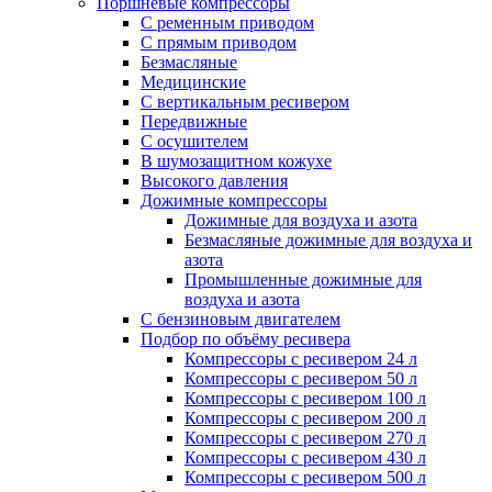
Поршневые компрессоры
С ременным приводом
С прямым приводом
Безмасляные
Медицинские
С вертикальным ресивером
Передвижные
С осушителем
В шумозащитном кожухе
Высокого давления
Дожимные компрессоры
Дожимные для воздуха и азота
Безмасляные дожимные для воздуха и
азота
Промышленные дожимные для
воздуха и азота
С бензиновым двигателем
Подбор по объёму ресивера
Компрессоры с ресивером 24 л
Компрессоры с ресивером 50 л
Компрессоры с ресивером 100 л
Компрессоры с ресивером 200 л
Компрессоры с ресивером 270 л
Компрессоры с ресивером 430 л
Компрессоры с ресивером 500 л