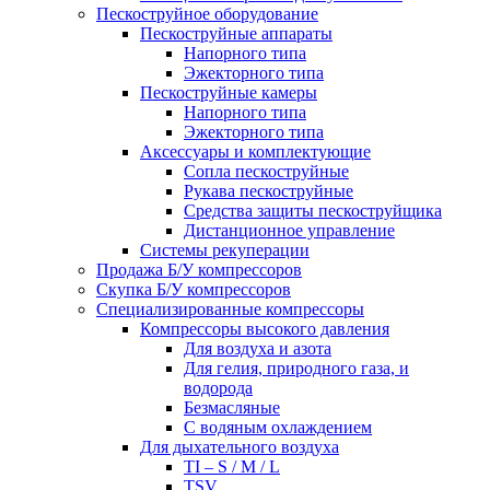
Пескоструйное оборудование
Пескоструйные аппараты
Напорного типа
Эжекторного типа
Пескоструйные камеры
Напорного типа
Эжекторного типа
Аксессуары и комплектующие
Сопла пескоструйные
Рукава пескоструйные
Средства защиты пескоструйщика
Дистанционное управление
Системы рекуперации
Продажа Б/У компрессоров
Скупка Б/У компрессоров
Специализированные компрессоры
Компрессоры высокого давления
Для воздуха и азота
Для гелия, природного газа, и
водорода
Безмасляные
С водяным охлаждением
Для дыхательного воздуха
TI – S / M / L
TSV