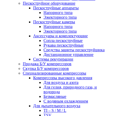
Пескоструйное оборудование
Пескоструйные аппараты
Напорного типа
Эжекторного типа
Пескоструйные камеры
Напорного типа
Эжекторного типа
Аксессуары и комплектующие
Сопла пескоструйные
Рукава пескоструйные
Средства защиты пескоструйщика
Дистанционное управление
Системы рекуперации
Продажа Б/У компрессоров
Скупка Б/У компрессоров
Специализированные компрессоры
Компрессоры высокого давления
Для воздуха и азота
Для гелия, природного газа, и
водорода
Безмасляные
С водяным охлаждением
Для дыхательного воздуха
TI – S / M / L
TSV