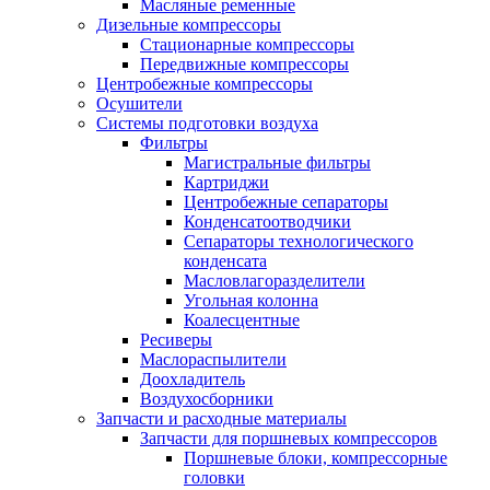
Масляные ременные
Дизельные компрессоры
Стационарные компрессоры
Передвижные компрессоры
Центробежные компрессоры
Осушители
Системы подготовки воздуха
Фильтры
Магистральные фильтры
Картриджи
Центробежные сепараторы
Конденсатоотводчики
Сепараторы технологического
конденсата
Масловлагоразделители
Угольная колонна
Коалесцентные
Ресиверы
Маслораспылители
Доохладитель
Воздухосборники
Запчасти и расходные материалы
Запчасти для поршневых компрессоров
Поршневые блоки, компрессорные
головки