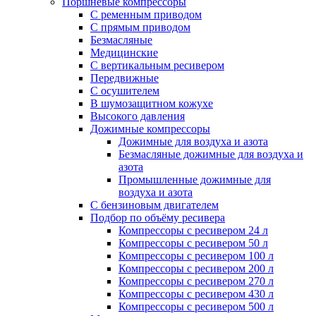
Поршневые компрессоры
С ременным приводом
С прямым приводом
Безмасляные
Медицинские
С вертикальным ресивером
Передвижные
С осушителем
В шумозащитном кожухе
Высокого давления
Дожимные компрессоры
Дожимные для воздуха и азота
Безмасляные дожимные для воздуха и
азота
Промышленные дожимные для
воздуха и азота
С бензиновым двигателем
Подбор по объёму ресивера
Компрессоры с ресивером 24 л
Компрессоры с ресивером 50 л
Компрессоры с ресивером 100 л
Компрессоры с ресивером 200 л
Компрессоры с ресивером 270 л
Компрессоры с ресивером 430 л
Компрессоры с ресивером 500 л