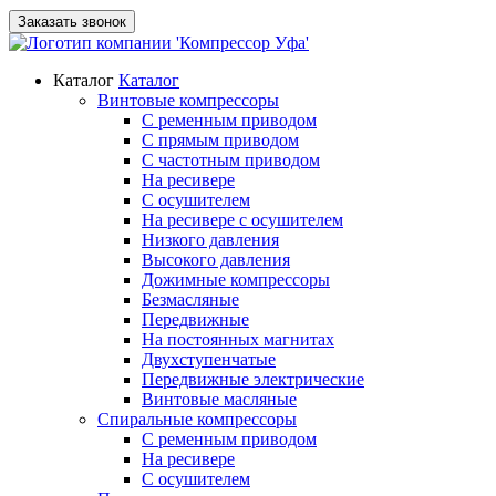
Заказать звонок
Каталог
Каталог
Винтовые компрессоры
С ременным приводом
С прямым приводом
С частотным приводом
На ресивере
С осушителем
На ресивере с осушителем
Низкого давления
Высокого давления
Дожимные компрессоры
Безмасляные
Передвижные
На постоянных магнитах
Двухступенчатые
Передвижные электрические
Винтовые масляные
Спиральные компрессоры
С ременным приводом
На ресивере
С осушителем