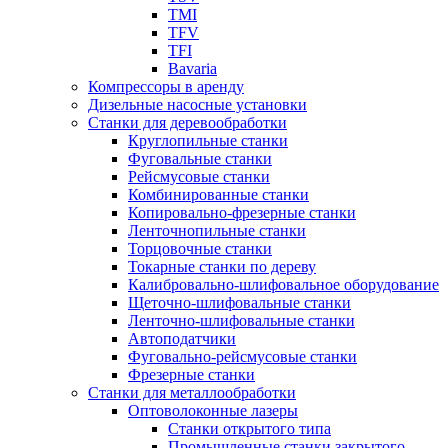
TMI
TFV
TFI
Bavaria
Компрессоры в аренду
Дизельные насосные установки
Станки для деревообработки
Круглопильные станки
Фуговальные станки
Рейсмусовые станки
Комбинированные станки
Копировально-фрезерные станки
Ленточнопильные станки
Торцовочные станки
Токарные станки по дереву
Калибровально-шлифовальное оборудование
Щеточно-шлифовальные станки
Ленточно-шлифовальные станки
Автоподатчики
Фуговально-рейсмусовые станки
Фрезерные станки
Станки для металлообработки
Оптоволоконные лазеры
Станки открытого типа
Промышленные станки закрытого