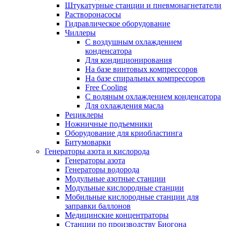
Штукатурные станции и пневмонагнетатели
Растворонасосы
Гидравлическое оборудование
Чиллеры
С воздушным охлаждением
конденсатора
Для кондиционирования
На базе винтовых компрессоров
На базе спиральных компрессоров
Free Cooling
С водяным охлаждением конденсатора
Для охлаждения масла
Рециклеры
Ножничные подъемники
Оборудование для криобластинга
Битумоварки
Генераторы азота и кислорода
Генераторы азота
Генераторы водорода
Модульные азотные станции
Модульные кислородные станции
Мобильные кислородные станции для
заправки баллонов
Медицинские концентраторы
Станции по производству Биогона