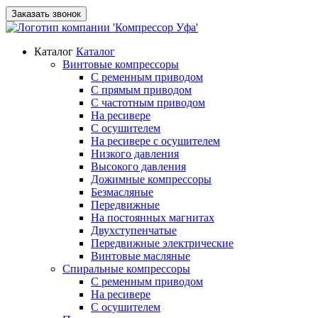
Заказать звонок
Каталог
Каталог
Винтовые компрессоры
С ременным приводом
С прямым приводом
С частотным приводом
На ресивере
С осушителем
На ресивере с осушителем
Низкого давления
Высокого давления
Дожимные компрессоры
Безмасляные
Передвижные
На постоянных магнитах
Двухступенчатые
Передвижные электрические
Винтовые масляные
Спиральные компрессоры
С ременным приводом
На ресивере
С осушителем