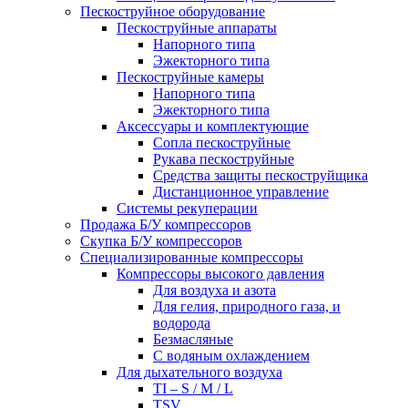
Пескоструйное оборудование
Пескоструйные аппараты
Напорного типа
Эжекторного типа
Пескоструйные камеры
Напорного типа
Эжекторного типа
Аксессуары и комплектующие
Сопла пескоструйные
Рукава пескоструйные
Средства защиты пескоструйщика
Дистанционное управление
Системы рекуперации
Продажа Б/У компрессоров
Скупка Б/У компрессоров
Специализированные компрессоры
Компрессоры высокого давления
Для воздуха и азота
Для гелия, природного газа, и
водорода
Безмасляные
С водяным охлаждением
Для дыхательного воздуха
TI – S / M / L
TSV