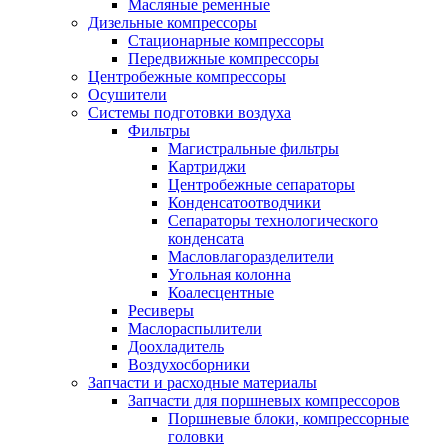
Масляные ременные
Дизельные компрессоры
Стационарные компрессоры
Передвижные компрессоры
Центробежные компрессоры
Осушители
Системы подготовки воздуха
Фильтры
Магистральные фильтры
Картриджи
Центробежные сепараторы
Конденсатоотводчики
Сепараторы технологического
конденсата
Масловлагоразделители
Угольная колонна
Коалесцентные
Ресиверы
Маслораспылители
Доохладитель
Воздухосборники
Запчасти и расходные материалы
Запчасти для поршневых компрессоров
Поршневые блоки, компрессорные
головки