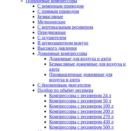
Поршневые компрессоры
С ременным приводом
С прямым приводом
Безмасляные
Медицинские
С вертикальным ресивером
Передвижные
С осушителем
В шумозащитном кожухе
Высокого давления
Дожимные компрессоры
Дожимные для воздуха и азота
Безмасляные дожимные для воздуха и
азота
Промышленные дожимные для
воздуха и азота
С бензиновым двигателем
Подбор по объёму ресивера
Компрессоры с ресивером 24 л
Компрессоры с ресивером 50 л
Компрессоры с ресивером 100 л
Компрессоры с ресивером 200 л
Компрессоры с ресивером 270 л
Компрессоры с ресивером 430 л
Компрессоры с ресивером 500 л