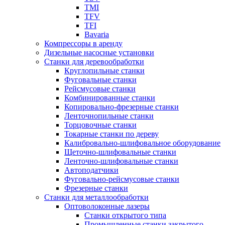
TMI
TFV
TFI
Bavaria
Компрессоры в аренду
Дизельные насосные установки
Станки для деревообработки
Круглопильные станки
Фуговальные станки
Рейсмусовые станки
Комбинированные станки
Копировально-фрезерные станки
Ленточнопильные станки
Торцовочные станки
Токарные станки по дереву
Калибровально-шлифовальное оборудование
Щеточно-шлифовальные станки
Ленточно-шлифовальные станки
Автоподатчики
Фуговально-рейсмусовые станки
Фрезерные станки
Станки для металлообработки
Оптоволоконные лазеры
Станки открытого типа
Промышленные станки закрытого