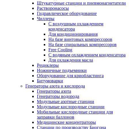
Штукатурные станции и пневмонагнетатели
Растворонасосы
Гидравлическое оборудование
Чиллеры
С воздушным охлаждением
конденсатора
Для кондиционирования
На базе винтовых компрессоров
На базе спиральных компрессоров
Free Cooling
С водяным охлаждением конденсатора
Для охлаждения масла
Рециклеры
Ножничные подъемники
Оборудование для криобластинга
Битумоварки
Генераторы азота и кислорода
Генераторы азота
Генераторы водорода
Модульные азотные станции
Модульные кислородные станции
Мобильные кислородные станции для
заправки баллонов
Медицинские концентраторы
Станции по производству Биогона